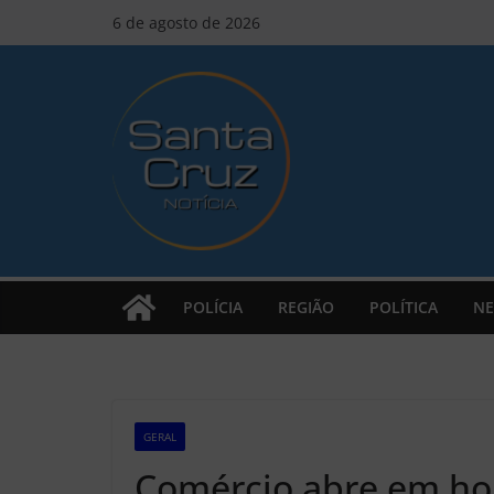
Pular
6 de agosto de 2026
para
o
conteúdo
POLÍCIA
REGIÃO
POLÍTICA
NE
GERAL
Z2
Comércio abre em hor