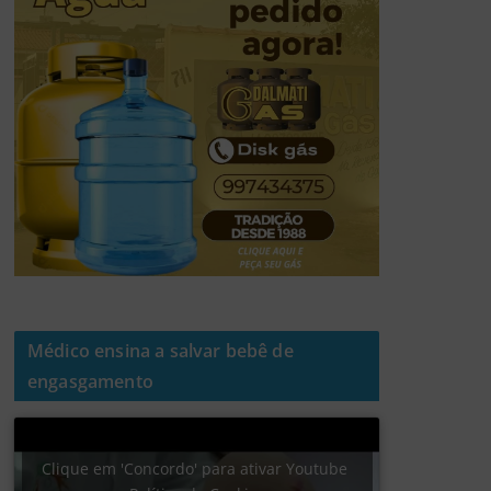
Médico ensina a salvar bebê de
engasgamento
Clique em 'Concordo' para ativar Youtube