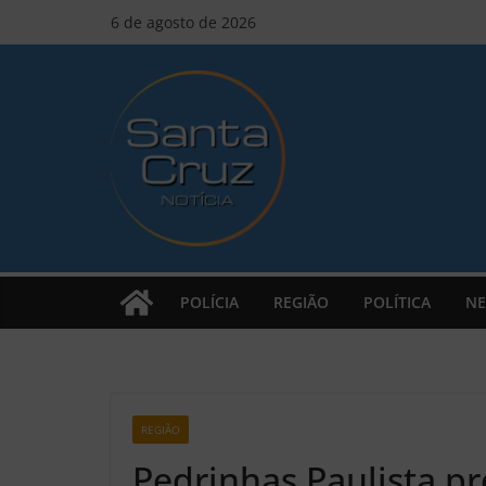
Pular
6 de agosto de 2026
para
o
conteúdo
POLÍCIA
REGIÃO
POLÍTICA
NE
REGIÃO
Z2
Pedrinhas Paulista p