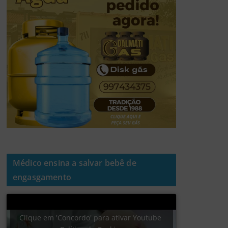
Médico ensina a salvar bebê de
engasgamento
Clique em 'Concordo' para ativar Youtube