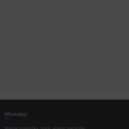
WhatsApp
Mande sugestões, fotos, vídeos; participe