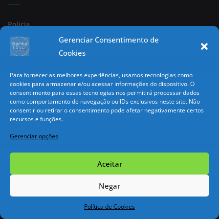
Polícia
Gerenciar Consentimento de
Região
Cookies
Política
Para fornecer as melhores experiências, usamos tecnologias como
cookies para armazenar e/ou acessar informações do dispositivo. O
Negócios
consentimento para essas tecnologias nos permitirá processar dados
como comportamento de navegação ou IDs exclusivos neste site. Não
Esportes
consentir ou retirar o consentimento pode afetar negativamente certos
recursos e funções.
Saúde
Gerenciar opções
Agro
Aceitar
Geral
Negar
Página 2
Política de Cookies
Nacional