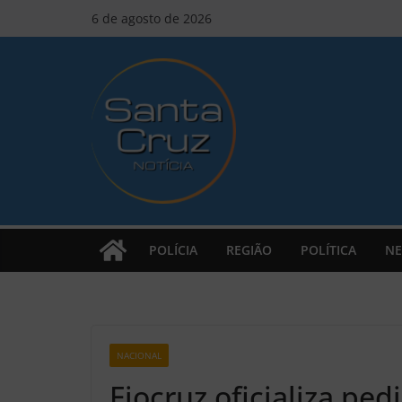
Pular
6 de agosto de 2026
para
o
conteúdo
POLÍCIA
REGIÃO
POLÍTICA
NE
NACIONAL
Z2
Fiocruz oficializa pe