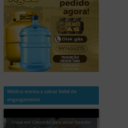
Médico ensina a salvar bebê de
engasgamento
Clique em 'Concordo' para ativar Youtube