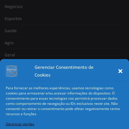
Negócios
Esportes
Saúde
Agro
Geral
Gerenciar Consentimento de
Página 2
Cookies
Nacional
Para fornecer as melhores experiências, usamos tecnologias como
Classificados
cookies para armazenar e/ou acessar informações do dispositivo. O
consentimento para essas tecnologias nos permitirá processar dados
como comportamento de navegação ou IDs exclusivos neste site. Não
Copyright
consentir ou retirar o consentimento pode afetar negativamente certos
recursos e funções.
Todos os direitos reservados. É vedada a reprodução total ou
Gerenciar opções
parcial sem autorização.