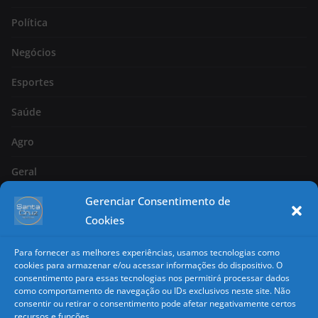
Política
Negócios
Esportes
Saúde
Agro
Geral
Gerenciar Consentimento de
Página 2
Cookies
Nacional
Para fornecer as melhores experiências, usamos tecnologias como
Classificados
cookies para armazenar e/ou acessar informações do dispositivo. O
consentimento para essas tecnologias nos permitirá processar dados
como comportamento de navegação ou IDs exclusivos neste site. Não
Copyright
consentir ou retirar o consentimento pode afetar negativamente certos
recursos e funções.