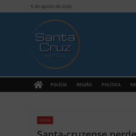
Pular
6 de agosto de 2026
para
o
conteúdo
POLÍCIA
REGIÃO
POLÍTICA
NE
POLÍCIA
Z1
Santa-cruzense perde 