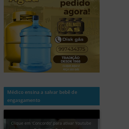
Médico ensina a salvar bebê de
engasgamento
Clique em 'Concordo' para ativar Youtube