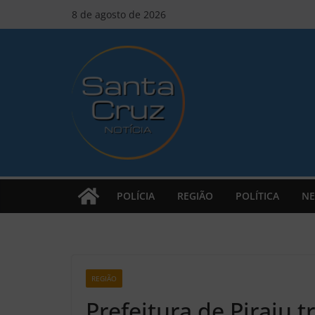
Pular
8 de agosto de 2026
para
o
conteúdo
POLÍCIA
REGIÃO
POLÍTICA
NE
REGIÃO
Z2
Prefeitura de Piraju t