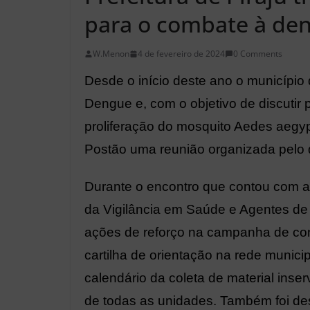
para o combate à de
W.Menon
4 de fevereiro de 2024
0 Comments
Desde o início deste ano o município d
Dengue e, com o objetivo de discuti
proliferação do mosquito Aedes aegypt
Postão uma reunião organizada pelo d
Durante o encontro que contou com 
da Vigilância em Saúde e Agentes de
ações de reforço na campanha de con
cartilha de orientação na rede munici
calendário da coleta de material ins
de todas as unidades. Também foi de