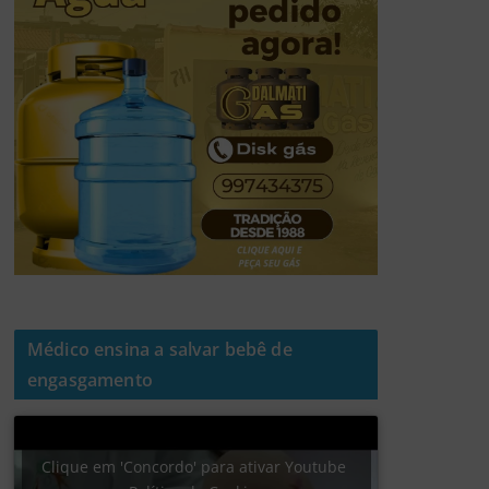
Médico ensina a salvar bebê de
engasgamento
Clique em 'Concordo' para ativar Youtube