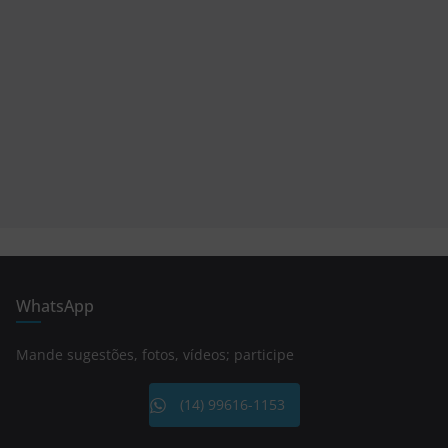
WhatsApp
Mande sugestões, fotos, vídeos; participe
(14) 99616-1153