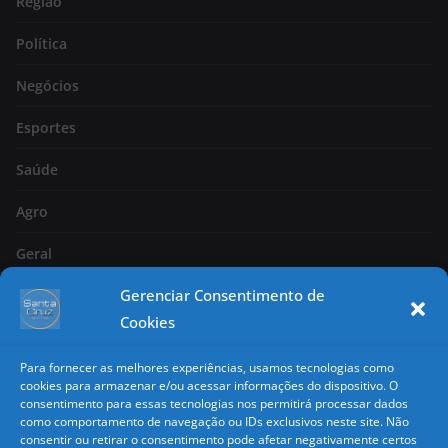
Região
Política
Negócios
Esportes
Saúde
Agro
Geral
Gerenciar Consentimento de
Página 2
Cookies
Nacional
Para fornecer as melhores experiências, usamos tecnologias como
Classificados
cookies para armazenar e/ou acessar informações do dispositivo. O
consentimento para essas tecnologias nos permitirá processar dados
como comportamento de navegação ou IDs exclusivos neste site. Não
Copyright
consentir ou retirar o consentimento pode afetar negativamente certos