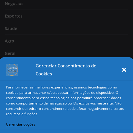
Negócios
Esportes
Saúde
Agro
Geral
Gerenciar Consentimento de
Página 2
Cookies
Nacional
Para fornecer as melhores experiências, usamos tecnologias como
Classificados
cookies para armazenar e/ou acessar informações do dispositivo. O
consentimento para essas tecnologias nos permitirá processar dados
como comportamento de navegação ou IDs exclusivos neste site. Não
Copyright
consentir ou retirar o consentimento pode afetar negativamente certos
recursos e funções.
Todos os direitos reservados. É vedada a reprodução total ou
Gerenciar opções
parcial sem autorização.