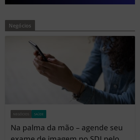
Negócios
NEGÓCIOS
SAÚDE
Z2
Na palma da mão – agende seu
exame de imagem no SDI pelo