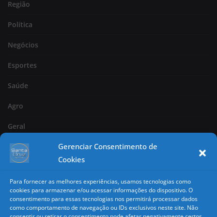
Região
Política
Negócios
Esportes
Saúde
Agro
Geral
Gerenciar Consentimento de
Página 2
Cookies
Nacional
Para fornecer as melhores experiências, usamos tecnologias como
Classificados
cookies para armazenar e/ou acessar informações do dispositivo. O
consentimento para essas tecnologias nos permitirá processar dados
como comportamento de navegação ou IDs exclusivos neste site. Não
Copyright
consentir ou retirar o consentimento pode afetar negativamente certos