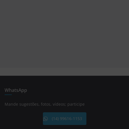
WhatsApp
Mande sugestões, fotos, vídeos; participe
(14) 99616-1153