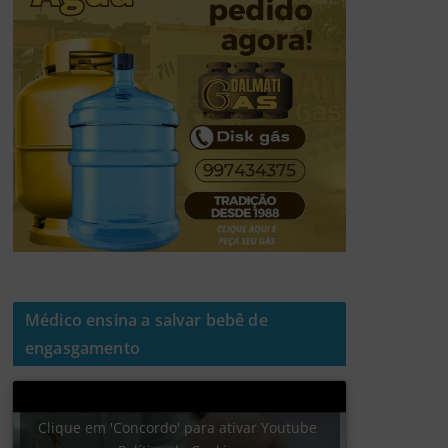
Médico ensina a salvar bebê de
engasgamento
Clique em 'Concordo' para ativar Youtube