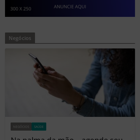
Negócios
NEGÓCIOS
SAÚDE
Z2
Na palma da mão – agende seu