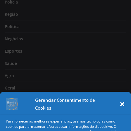
Polícia
Região
Política
Negócios
Esportes
Saúde
Agro
Geral
Gerenciar Consentimento de
Página 2
Cookies
Nacional
Para fornecer as melhores experiências, usamos tecnologias como
Classificados
cookies para armazenar e/ou acessar informações do dispositivo. O